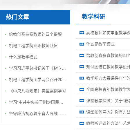
教学科研
热门文章
高校教师如何申报教学
给教创赛参赛教师的四个提醒
什么是教学模式
机电工程学院专职教师队伍
给教创赛参赛教师的四
什么是教学模式
知识图谱在教师教学设
学习习近平总书记关于《树立和践行正确政绩观》第二章
教学能力大赛课件PPT
机电工程学院团学两会召开2025年度工作总结大会
全国高校青年教师教学大
《中央八项规定》典型案例学习
课堂教学探微：关于“教
学习“中共中央关于制定国民经济和社会发展第十五个五年规划的建议”
课堂如何导入？你有方
坚守廉洁初心筑牢育人底线——机电工程学院党支部开展廉洁教育专题党课
教师听评课的方法与艺